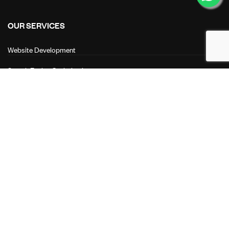
OUR SERVICES
Website Development
Search Engine Optimization
Search Engine Marketing
Performance Marketing
LINKS
About Us
Our Services